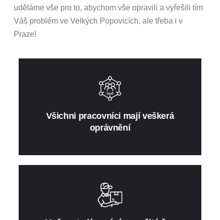
uděláme vše pro to, abychom vše opravili a vyřešili tím
Váš problém ve Velkých Popovicích, ale třeba i v
Praze!
Všichni pracovníci mají veškerá
oprávnění