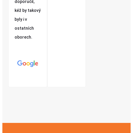
doporučil,
kéž by takový
byly i v
ostatních
oborech.