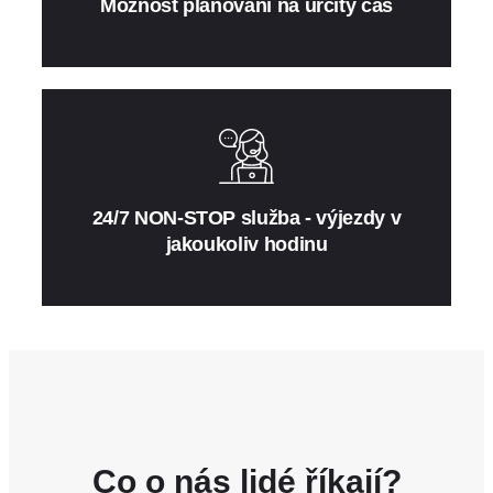
Možnost plánování na určitý čas
24/7 NON-STOP služba - výjezdy v
jakoukoliv hodinu
Co o nás lidé říkají?