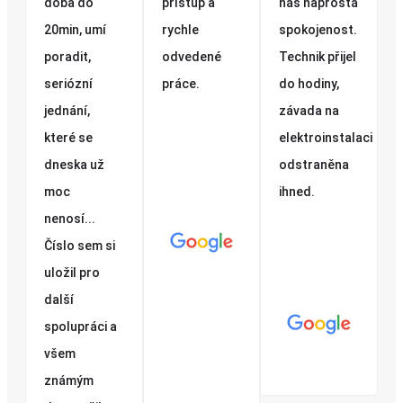
doba do
přístup a
nás naprostá
20min, umí
rychle
spokojenost.
poradit,
odvedené
Technik přijel
seriózní
práce.
do hodiny,
jednání,
závada na
které se
elektroinstalaci
dneska už
odstraněna
moc
ihned.
nenosí...
Číslo sem si
uložil pro
další
spolupráci a
všem
známým