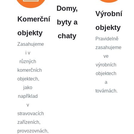
Domy,
Výrobní
Komerční
byty a
objekty
objekty
chaty
Pravidelně
Zasahujeme
zasahujeme
i v
ve
různých
výrobních
komerčních
objektech
objektech,
a
jako
továrnách.
například
v
stravovacích
zařízeních,
provozovnách,