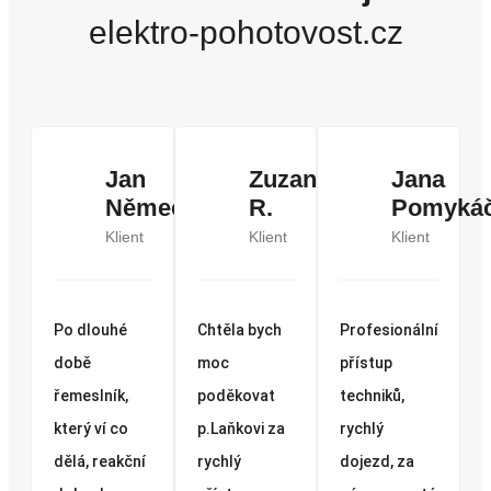
elektro-pohotovost.cz
Jan
Zuzana
Jana
Němec
R.
Pomyká
Klient
Klient
Klient
Po dlouhé
Chtěla bych
Profesionální
době
moc
přístup
řemeslník,
poděkovat
techniků,
který ví co
p.Laňkovi za
rychlý
dělá, reakční
rychlý
dojezd, za